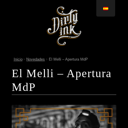
Ir
Ir
a
al
la
contenido
navegación
Inicio
Novedades
El Melli – Apertura MdP
El Melli – Apertura
MdP